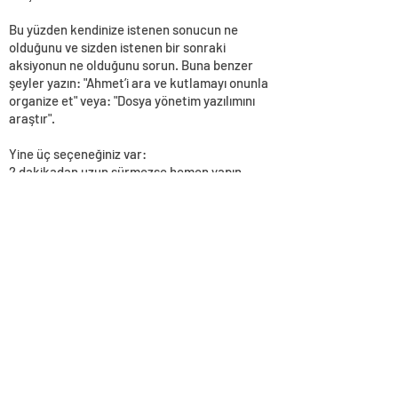
Bu yüzden kendinize istenen sonucun ne
olduğunu ve sizden istenen bir sonraki
aksiyonun ne olduğunu sorun. Buna benzer
şeyler yazın: "Ahmet’i ara ve kutlamayı onunla
organize et" veya: "Dosya yönetim yazılımını
araştır".
Yine üç seçeneğiniz var:
2 dakikadan uzun sürmezse hemen yapın.
Başkasına devredin.
Görevi daha sonraki bir tarih için kaydedin.
Bir sonraki değerli karar verme yardımı, adımın
ne zaman tamamlanacağı sorusudur. Bunun
için iki dakika kuralını kullanabilirsiniz. Görev
iki dakika veya daha kısa sürede yapılırsa
hemen yapın. İki dakikadan uzun sürmesi
muhtemel ise ileri bir tarihe erteleyin. Bunun
noktada, bireysel görevler için sonraki tüm
adımları güvenilir bir şekilde kaydetmek
önemlidir. Üçüncü bir seçenek, eğer bir