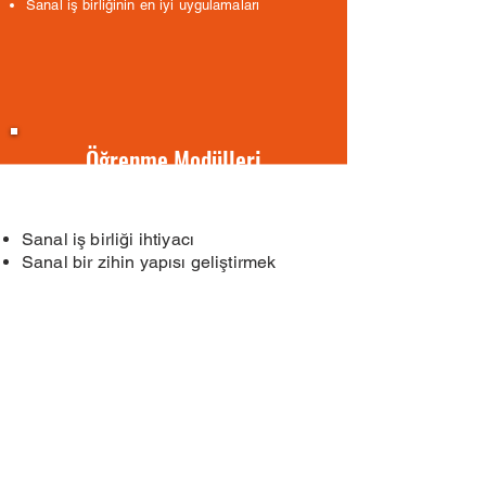
Sanal iş birliğinin en iyi uygulamaları
Öğrenme Modülleri
Sanal iş birliği ihtiyacı
Sanal bir zihin yapısı geliştirmek
Zorluklar ve tuzaklar
Challenge redressal – CREATE
modeli
Sanal iş birlikçinin özellikleri
Sanal bir ilişki kurmak ve sürdürmek